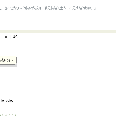
制，也不會對別人的情緒做反應。我是情緒的主人，不是情緒的奴隸。」
主頁
|
UC
感謝分享
-jerryblog
』☆☆☆ )