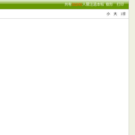
共有
31241
人關注過本帖
樹形
打印
小
大
1樓