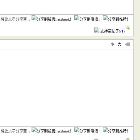
將此文章分享至→
支持這帖子!
(
1
)
小
大
4樓
將此文章分享至→