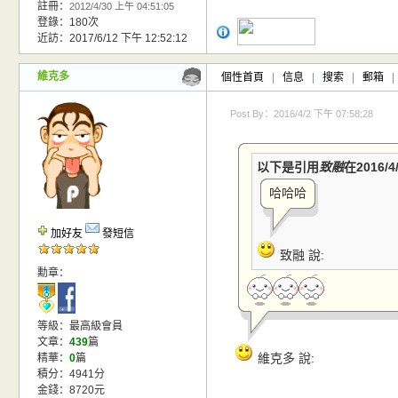
註冊：
2012/4/30 上午 04:51:05
登錄：180次
近訪：2017/6/12 下午 12:52:12
維克多
個性首頁
|
信息
|
搜索
|
郵箱
|
Post By：2016/4/2 下午 07:58:28
以下是引用
致融
在2016/
哈哈哈
加好友
發短信
致融 說:
勳章：
等級：最高級會員
文章：
439
篇
維克多 說:
精華：
0
篇
積分：4941分
金錢：8720元