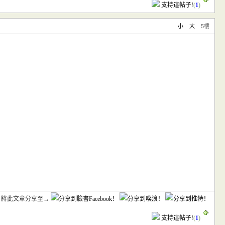
支持這帖子!
(
1
)
小
大
5樓
將此文章分享至→
支持這帖子!
(
1
)