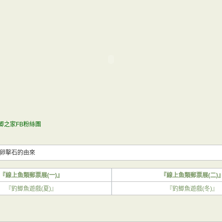
鯽之家FB粉絲團
]以卵擊石的由來
『線上魚類郵票展(一)』
『線上魚類郵票展(二)
『釣鯽魚遊戲(夏)』
『釣鯽魚遊戲(冬)』