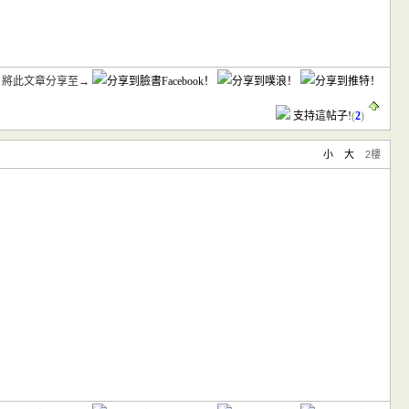
將此文章分享至→
支持這帖子!
(
2
)
小
大
2樓