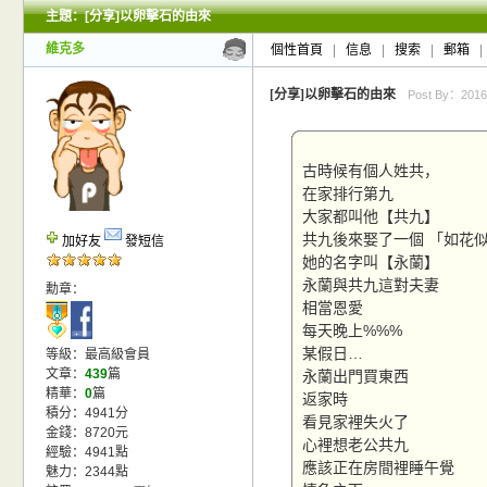
主題：[分享]以卵擊石的由來
新的主題
投票帖
維克多
個性首頁
|
信息
|
搜索
|
郵箱
|
小字報
[分享]以卵擊石的由來
Post By：2016/
古時候有個人姓共，
在家排行第九
大家都叫他【共九】
共九後來娶了一個 「如花
加好友
發短信
她的名字叫【永蘭】
永蘭與共九這對夫妻
勳章：
相當恩愛
每天晚上%%%
某假日…
等級：最高級會員
文章：
439
篇
永蘭出門買東西
精華：
0
篇
返家時
積分：4941分
看見家裡失火了
金錢：8720元
心裡想老公共九
經驗：4941點
應該正在房間裡睡午覺
魅力：2344點