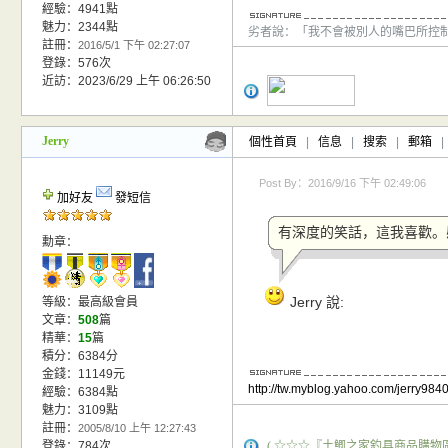
經驗：4941點
魅力：2344點
劣者說：「我不會被別人的嘴巴所控
註冊：
2016/5/1 下午 02:27:07
登錄：576次
近訪：2023/6/29 上午 06:26:50
Jerry
個性首頁
|
信息
|
搜索
|
郵箱
|
Post By：2016/9/16 下午 02:49:06
加好友
發短信
有深度的笑話，這我喜歡。
勳章：
Jerry 說:
等級：最高級會員
文章：
508
篇
精華：
15
篇
積分：6384分
金錢：11149元
http://tw.myblog.yahoo.com/jerry9840
經驗：6384點
魅力：3109點
註冊：
2005/8/10 上午 12:27:43
登錄：784次
( ☆☆☆『土鯽之家釣具商品購物區