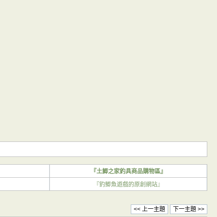
』
『土鯽之家釣具商品購物區』
『釣鯽魚遊戲的原創網站』
<< 上一主題
下一主題 >>