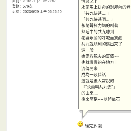
情急之下
註冊：
2016/5/1 下午 02:27:07
登錄：576次
永蘭馬上拼命的對屋內的老
近訪：2023/6/29 上午 06:26:50
「共九快逃.....」
「共九快逃啊.....」
永蘭聲撕力竭的叫著
熟睡中的共九聽到
老婆永蘭的呼喊而驚醒
共九就順利的逃出來了
這一段
嬌妻救親夫的事情~~
也就慢慢的在地方上
流傳開來
成為一段佳話
這就是後人常說的
『"永蘭叫共九逃"』
的由來....
後來簡稱----以卵擊石
維克多 說: