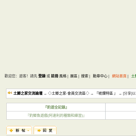
歡迎您：遊客！請先
登錄
或
註冊
風格
|
展區
|
搜索
|
勳章中心
|
網站首頁
|
土
土鯽之家交流論壇
→
◇土鯽之家-會員交流區◇
→
『唬爛特區 』
→ [分享
『釣遊全記錄』
『釣鯽魚遊戲(阿達利的種類和練習)』