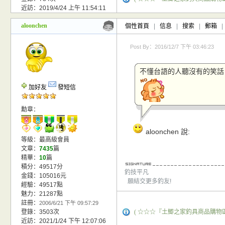
近訪：2019/4/24 上午 11:54:11
aloonchen
個性首頁
|
信息
|
搜索
|
郵箱
|
Post By：2016/12/7 下午 03:46:23
不懂台語的人聽沒有的笑話
加好友
發短信
勳章：
aloonchen 說:
等級：最高級會員
文章：
7435
篇
精華：
10
篇
積分：49517分
釣技平凡
金錢：105016元
願結交更多釣友!
經驗：49517點
魅力：21287點
註冊：
2006/6/21 下午 09:57:29
登錄：3503次
( ☆☆☆『土鯽之家釣具商品購物區
近訪：2021/1/24 下午 12:07:06