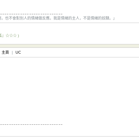
制，也不會對別人的情緒做反應。我是情緒的主人，不是情緒的奴隸。」
』☆☆☆ )
主頁
|
UC