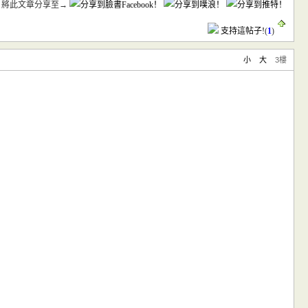
將此文章分享至→
支持這帖子!
(
1
)
小
大
3樓