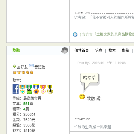
劣者說：「我不會被別人的嘴巴所控
( ☆☆☆『土鯽之家釣具商品購物區
致融
個性首頁
|
信息
|
搜索
|
郵箱
|
Post By：2016/4/1 上午 11:19:08
加好友
發短信
哈哈哈
勳章：
致融 說:
等級：最高級會員
文章：
551
篇
精華：
4
篇
積分：3506分
金錢：7529元
經驗：3506點
忙碌的生活,偷一點樂趣
魅力：1510點