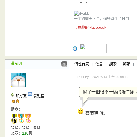
一竿釣盡天下事，偷得浮生半日閒.......
→魚紳的~facebook
蔡菊明
個性首頁
|
信息
|
搜索
|
郵箱
|
Post By：2021/6/13 上午 09:55:10
過了一個很不一樣的端午節,
加好友
發短信
勳章：
蔡菊明 說:
等級：等級三會員
文章：
136
篇