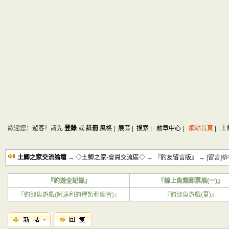
歡迎您：遊客！請先
登錄
或
註冊
風格
|
展區
|
搜索
|
勳章中心
|
網站首頁
|
土
土鯽之家交流論壇
→
◇土鯽之家-會員交流區◇
→
『釣友留言版』
→ [留言
『釣遊全記錄』
『線上魚類郵票展(一)』
『釣鯽魚遊戲(阿達利的種類和練習)』
『釣鯽魚遊戲(夏)』