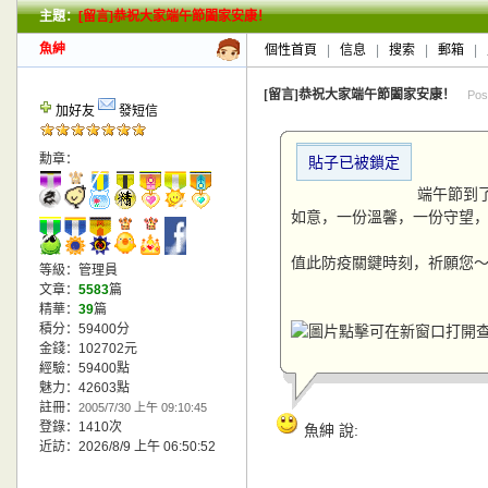
主題：
[留言]恭祝大家端午節闔家安康！
新的主題
投票帖
魚紳
個性首頁
|
信息
|
搜索
|
郵箱
|
小字報
[留言]恭祝大家端午節闔家安康！
Pos
加好友
發短信
勳章：
貼子已被鎖定
端午節到
如意，一份溫馨，一份守望
值此防疫關鍵時刻，祈願您
等級：管理員
文章：
5583
篇
精華：
39
篇
積分：59400分
金錢：102702元
經驗：59400點
魅力：42603點
註冊：
2005/7/30 上午 09:10:45
登錄：1410次
魚紳 說:
近訪：2026/8/9 上午 06:50:52