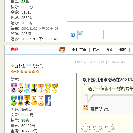
精華：
58
篇
積分：3560分
金錢：5181元
經驗：3560點
魅力：2098點
註冊：
2009/11/17 下午 09:44:06
登錄：286次
近訪：2022/9/18 下午 09:54:51
魚紳
個性首頁
|
信息
|
搜索
|
郵箱
|
Post By：2021/6/13 下午 04:20:43
加好友
發短信
勳章：
以下是引用
蔡菊明
在2021/
過了一個很不一樣的端午節
蔡菊明 說:
等級：管理員
文章：
5583
篇
精華：
39
篇
積分：59400分
金錢：102702元